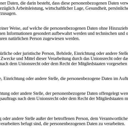
gener Daten, die darin besteht, dass diese personenbezogenen Daten ve
üglich Arbeitsleistung, wirtschaftlicher Lage, Gesundheit, persönlicher
rzusagen.
einer Weise, auf welche die personenbezogenen Daten ohne Hinzuziehun
chen Informationen gesondert aufbewahrt werden und technischen und o
rbaren natürlichen Person zugewiesen werden.
atürliche oder juristische Person, Behörde, Einrichtung oder andere Ste
Zwecke und Mittel dieser Verarbeitung durch das Unionsrecht oder das
nach dem Unionsrecht oder dem Recht der Mitgliedstaaten vorgesehen
rde, Einrichtung oder andere Stelle, die personenbezogene Daten im Auft
ichtung oder andere Stelle, der personenbezogene Daten offengelegt wer
auftrags nach dem Unionsrecht oder dem Recht der Mitgliedstaaten mö
tung oder andere Stelle außer der betroffenen Person, dem Verantwortlich
erarbeiters befugt sind, die personenbezogenen Daten zu verarbeiten.