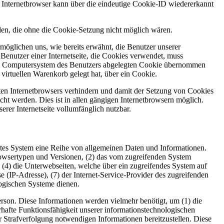
r Internetbrowser kann über die eindeutige Cookie-ID wiedererkannt
llen, die ohne die Cookie-Setzung nicht möglich wären.
möglichen uns, wie bereits erwähnt, die Benutzer unserer
Benutzer einer Internetseite, die Cookies verwendet, muss
f dem Computersystem des Benutzers abgelegten Cookie übernommen
virtuellen Warenkorb gelegt hat, über ein Cookie.
tzten Internetbrowsers verhindern und damit der Setzung von Cookies
ht werden. Dies ist in allen gängigen Internetbrowsern möglich.
erer Internetseite vollumfänglich nutzbar.
iertes System eine Reihe von allgemeinen Daten und Informationen.
rowsertypen und Versionen, (2) das vom zugreifenden System
), (4) die Unterwebseiten, welche über ein zugreifendes System auf
sse (IP-Adresse), (7) der Internet-Service-Provider des zugreifenden
logischen Systeme dienen.
rson. Diese Informationen werden vielmehr benötigt, um (1) die
uerhafte Funktionsfähigkeit unserer informationstechnologischen
r Strafverfolgung notwendigen Informationen bereitzustellen. Diese