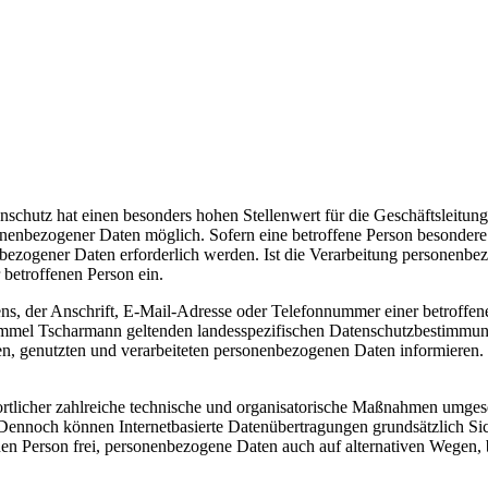
nschutz hat einen besonders hohen Stellenwert für die Geschäftsleitun
nenbezogener Daten möglich. Sofern eine betroffene Person besondere 
zogener Daten erforderlich werden. Ist die Verarbeitung personenbezog
 betroffenen Person ein.
, der Anschrift, E-Mail-Adresse oder Telefonnummer einer betroffenen
immel Tscharmann geltenden landesspezifischen Datenschutzbestimmun
n, genutzten und verarbeiteten personenbezogenen Daten informieren. F
rtlicher zahlreiche technische und organisatorische Maßnahmen umgese
 Dennoch können Internetbasierte Datenübertragungen grundsätzlich Sic
en Person frei, personenbezogene Daten auch auf alternativen Wegen, be