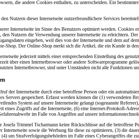
owsern, die andere Cookies enthalten, zu unterscheiden. Ein bestimmte
n Nutzern dieser Internetseite nutzerfreundlichere Services bereitste
erer Internetseite im Sinne des Benutzers optimiert werden. Cookies er
 den Nutzern die Verwendung unserer Internetseite zu erleichtern. Der 
ne Zugangsdaten eingeben, weil dies von der Internetseite und dem au
ne-Shop. Der Online-Shop merkt sich die Artikel, die ein Kunde in den 
rnetseite jederzeit mittels einer entsprechenden Einstellung des genu
erzeit über einen Internetbrowser oder andere Softwareprogramme gelösc
utzten Internetbrowser, sind unter Umständen nicht alle Funktionen uns
en
fruf der Internetseite durch eine betroffene Person oder ein automatis
es Servers gespeichert. Erfasst werden können die (1) verwendeten B
reifendes System auf unsere Internetseite gelangt (sogenannte Referrer
t eines Zugriffs auf die Internetseite, (6) eine Internet-Protokoll-Adre
 Gefahrenabwehr im Falle von Angriffen auf unsere informationstechno
e Josefa Trimmel Tscharmann keine Rückschlüsse auf die betroffene Pe
serer Internetseite sowie die Werbung für diese zu optimieren, (3) die da
 (4) um Strafverfolgungsbehörden im Falle eines Cyberangriffes die zu