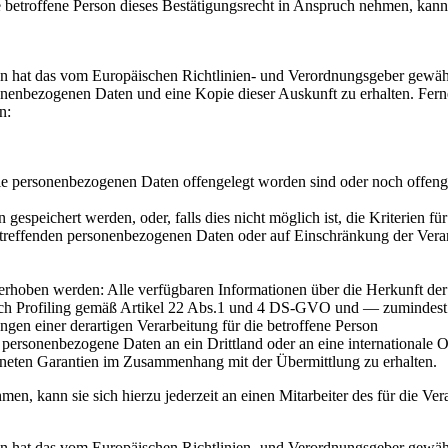
etroffene Person dieses Bestätigungsrecht in Anspruch nehmen, kann sie
n hat das vom Europäischen Richtlinien- und Verordnungsgeber gewährt
sonenbezogenen Daten und eine Kopie dieser Auskunft zu erhalten. Fern
n:
 personenbezogenen Daten offengelegt worden sind oder noch offengel
gespeichert werden, oder, falls dies nicht möglich ist, die Kriterien fü
etreffenden personenbezogenen Daten oder auf Einschränkung der Verar
erhoben werden: Alle verfügbaren Informationen über die Herkunft de
lich Profiling gemäß Artikel 22 Abs.1 und 4 DS-GVO und — zumindest i
gen einer derartigen Verarbeitung für die betroffene Person
personenbezogene Daten an ein Drittland oder an eine internationale Org
gneten Garantien im Zusammenhang mit der Übermittlung zu erhalten.
en, kann sie sich hierzu jederzeit an einen Mitarbeiter des für die Ve
 hat das vom Europäischen Richtlinien- und Verordnungsgeber gewährte